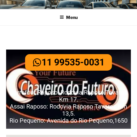
CHAVEIRO DO FUTURO
Menu
11 99535-0031
Carrefour Raposo: Rodovia Raposo Tavares
Km 17.
Assai Raposo: Rodovia Raposo Tavares Km
13,5.
Rio Pequeno: Avenida do Rio Pequeno,1650